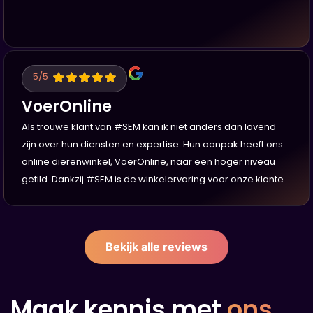
5
/5
VoerOnline
Als trouwe klant van #SEM kan ik niet anders dan lovend
zijn over hun diensten en expertise. Hun aanpak heeft ons
online dierenwinkel, VoerOnline, naar een hoger niveau
getild. Dankzij #SEM is de winkelervaring voor onze klanten
en hun huisdieren sterk verbeterd. #SEM heeft ons
geholpen met het herinrichten van het navigatiemenu,
waardoor ons brede assortiment aan honden- en
Bekijk alle reviews
kattenvoer, voedingssupplementen en snacks nu veel
overzichtelijker en toegankelijker is voor bezoekers. De
verbeterde webstructuur heeft ook een positief effect
Maak kennis met
ons
gehad op onze vindbaarheid in Google. De SEO-strategie