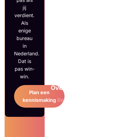
pas als
Meta Ads
jij
verdient.
E-
© 2026
Als
mailmarketing
enige
bureau
Pakketten
in
Nederland.
MAX e-
Dat is
pas win-
commerce
win.
Over ons
Plan een
Reviews
kennismaking
Succesverhalen
Over ons
Contact