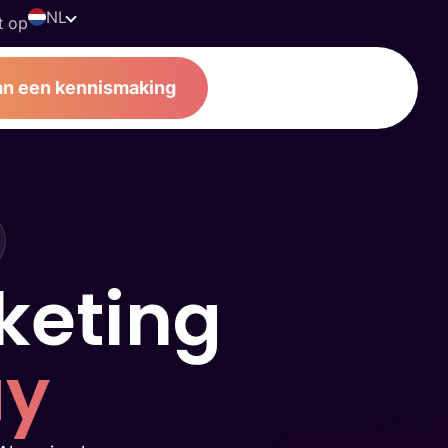
NL
t op
an een kennismaking
eting
ay