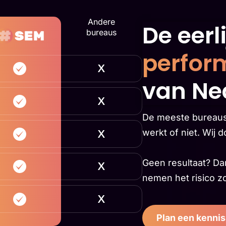
Andere
De eerl
bureaus
perfor
van Ne
De meeste bureaus 
werkt of niet. Wij 
Geen resultaat? Dan
nemen het risico zod
Plan een kenni